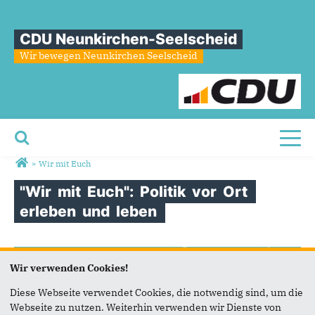
CDU Neunkirchen-Seelscheid
Wir bewegen Neunkirchen Seelscheid
Toggl
Sie sind hier
»
Wir mit Euch
"Wir
mit
Euch":
Politik
vor
Ort
erleben
und
leben
Wir verwenden Cookies!
Diese Webseite verwendet Cookies, die notwendig sind, um die
Webseite zu nutzen. Weiterhin verwenden wir Dienste von