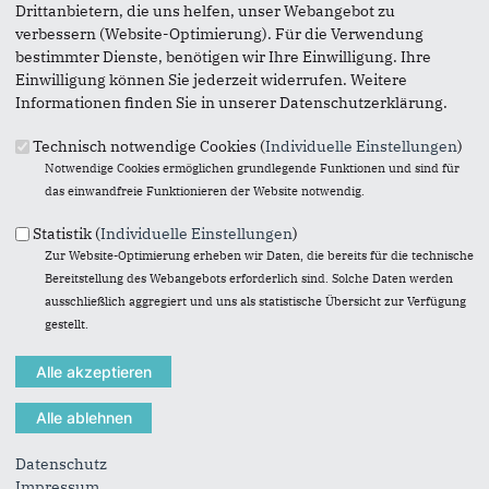
Drittanbietern, die uns helfen, unser Webangebot zu
verbessern (Website-Optimierung). Für die Verwendung
bestimmter Dienste, benötigen wir Ihre Einwilligung. Ihre
Einwilligung können Sie jederzeit widerrufen. Weitere
Informationen finden Sie in unserer Datenschutzerklärung.
Technisch notwendige Cookies (
Individuelle Einstellungen
)
Notwendige Cookies ermöglichen grundlegende Funktionen und sind für
das einwandfreie Funktionieren der Website notwendig.
Statistik (
Individuelle Einstellungen
)
Zur Website-Optimierung erheben wir Daten, die bereits für die technische
Werbung*
Bereitstellung des Webangebots erforderlich sind. Solche Daten werden
ausschließlich aggregiert und uns als statistische Übersicht zur Verfügung
Seid dabei, wenn wir Neunkirchen-Seelscheid verändern.
gestellt.
Werdet Teil des Teams #kommunalpoltik!
Ihr bekommt von uns jede Menge Infos und wir versuchen
alle Fragen zu beantworten.
Die ersten Dates sind bereits im Kalender markiert:
weitere Termine folgen
Treffpunkt: Ratssaal im Rathaus Neunkirchen
Datenschutz
Impressum