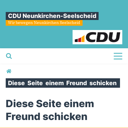
CDU Neunkirchen-Seelscheid
Wir bewegen Neunkirchen Seelscheid
Toggl
Sie sind hier
Diese
Seite
einem
Freund
schicken
Diese Seite einem
Freund schicken