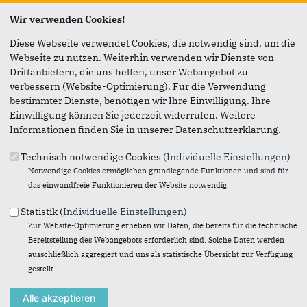
Seite versenden
Wir verwenden Cookies!
Diese Webseite verwendet Cookies, die notwendig sind, um die
Vielen Dank, dass Sie die Inhalte unserer Homepage
Webseite zu nutzen. Weiterhin verwenden wir Dienste von
weiterempfehlen.
Drittanbietern, die uns helfen, unser Webangebot zu
verbessern (Website-Optimierung). Für die Verwendung
Anmerkung: Ihre E-Mail-Adresse wird benötigt um die
bestimmter Dienste, benötigen wir Ihre Einwilligung. Ihre
Personen, denen Sie die Seite weiterempfehlen, zu
Einwilligung können Sie jederzeit widerrufen. Weitere
informieren, von wem die Empfehlung kommt, und dass es
Informationen finden Sie in unserer Datenschutzerklärung.
kein Spam ist.
Technisch notwendige Cookies (
Individuelle Einstellungen
)
Das mit * gekennzeichnete Feld ist ein Pflichtfeld.
Notwendige Cookies ermöglichen grundlegende Funktionen und sind für
das einwandfreie Funktionieren der Website notwendig.
Eigene E-Mail-Adresse
*
Statistik (
Individuelle Einstellungen
)
Zur Website-Optimierung erheben wir Daten, die bereits für die technische
Eigener Name
*
Bereitstellung des Webangebots erforderlich sind. Solche Daten werden
ausschließlich aggregiert und uns als statistische Übersicht zur Verfügung
gestellt.
Senden an
*